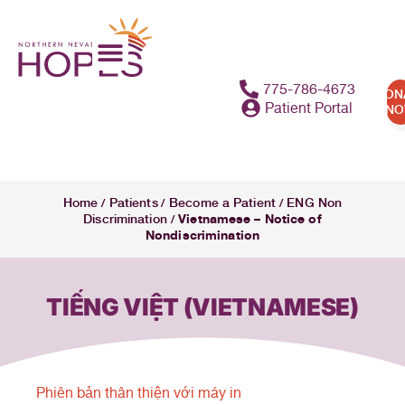
775-786-4673
DON
Patient Portal
N
Home
Patients
Become a Patient
ENG Non
/
/
/
Vietnamese – Notice of
Discrimination
/
Nondiscrimination
TIẾNG VIỆT (VIETNAMESE)
Phiên bản thân thiện với máy in